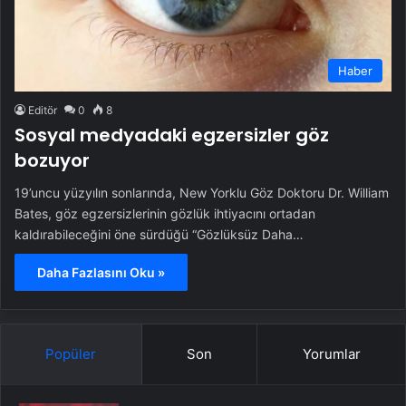
Haber
Editör
0
8
Sosyal medyadaki egzersizler göz
bozuyor
19’uncu yüzyılın sonlarında, New Yorklu Göz Doktoru Dr. William
Bates, göz egzersizlerinin gözlük ihtiyacını ortadan
kaldırabileceğini öne sürdüğü “Gözlüksüz Daha…
Daha Fazlasını Oku »
Popüler
Son
Yorumlar