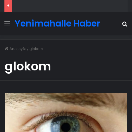
Yenimahalle Haber
Menü
A
Anasayfa
/
glokom
glokom