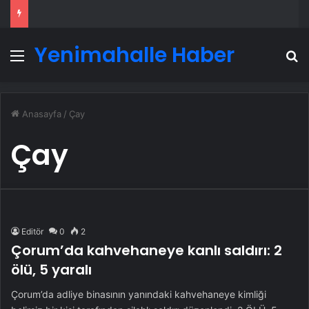
Yenimahalle Haber
Menü
A
Anasayfa
/
Çay
Çay
Editör
0
2
Çorum’da kahvehaneye kanlı saldırı: 2
ölü, 5 yaralı
Çorum’da adliye binasının yanındaki kahvehaneye kimliği