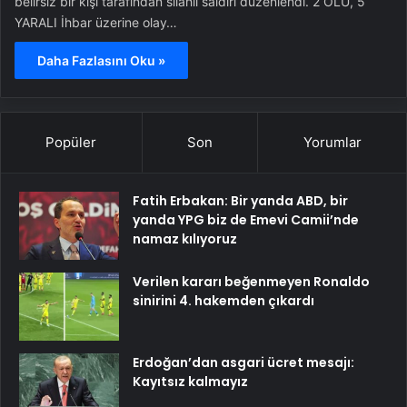
belirsiz bir kişi tarafından silahlı saldırı düzenlendi. 2 ÖLÜ, 5
YARALI İhbar üzerine olay…
Daha Fazlasını Oku »
Popüler
Son
Yorumlar
Fatih Erbakan: Bir yanda ABD, bir
yanda YPG biz de Emevi Camii’nde
namaz kılıyoruz
Verilen kararı beğenmeyen Ronaldo
sinirini 4. hakemden çıkardı
Erdoğan’dan asgari ücret mesajı:
Kayıtsız kalmayız