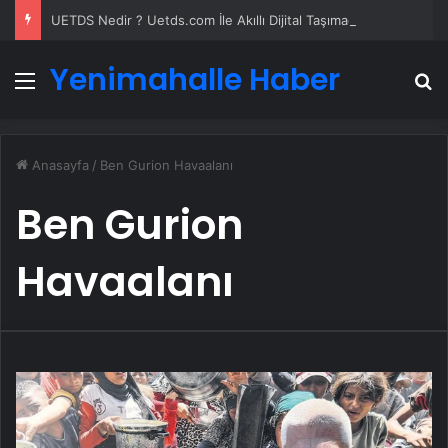
UETDS Nedir ? Uetds.com İle Akıllı Dijital Taşımacılık Yazılımı
Yenimahalle Haber
Menü
A
Anasayfa
/
Ben Gurion Havaalanı
Ben Gurion
Havaalanı