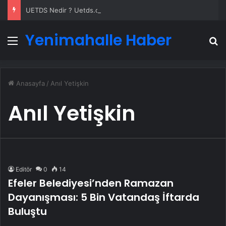
UETDS Nedir ? Uetds.com İle Akıllı Dijital Taşımacılık Yazılımı
Yenimahalle Haber
Menü
A
Anasayfa
/
Anıl Yetişkin
Anıl Yetişkin
Editör
0
14
Efeler Belediyesi’nden Ramazan
Dayanışması: 5 Bin Vatandaş İftarda
Buluştu